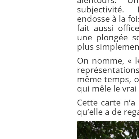
alentours. U
subjectivité.
endosse à la foi
fait aussi offi
une plongée so
plus simplement
On nomme, « lé
représentatio
même temps, on 
qui mêle le vrai
Cette carte n’a
qu’elle a de reg